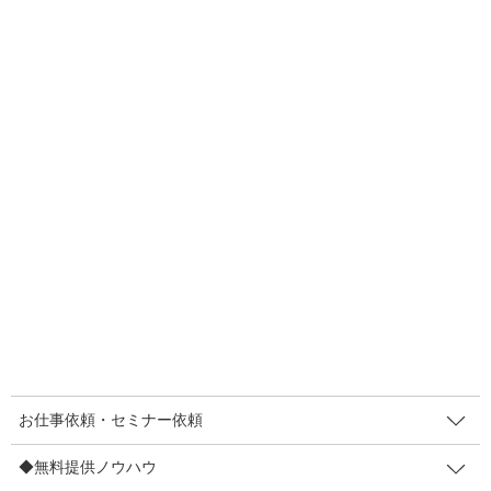
F
T
E
共
a
wi
m
有
c
tt
ail
e
er
人気メニュー
b
お仕事依頼・セミナー依頼
o
〔お仕事依頼〕レンタルマキヤ
o
k
販促セミナー講師
◆無料提供ノウハウ
【登録不要】値上げしても顧客離れ防止策7など
【登録不要】インバウンド対策POP集
お仕事依頼・セミナー依頼
販促メルマガ（無料・週２回）
◆無料提供ノウハウ
◆制作実績/お客さまの声など