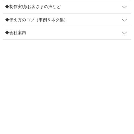
◆制作実績/お客さまの声など
4コマ事例集
◆伝え方のコツ（事例＆ネタ集）
制作実績
◆会社案内
お客さまの声
◆伝え方のコツ（事例＆ネタ集）
販促物の効果を高めるコツ
リピーター増やすコツ
伝え方で損しないコツ
目線を集めるコツ
口コミを増やすコツ
ファン化のコツ