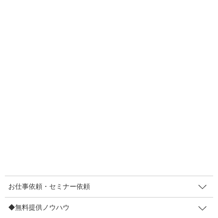
F
T
E
共
a
wi
m
有
c
tt
ail
e
er
人気メニュー
b
お仕事依頼・セミナー依頼
o
〔お仕事依頼〕レンタルマキヤ
o
k
販促セミナー講師
◆無料提供ノウハウ
【登録不要】値上げしても顧客離れ防止策7など
【登録不要】インバウンド対策POP集
お仕事依頼・セミナー依頼
販促メルマガ（無料・週２回）
◆無料提供ノウハウ
◆制作実績/お客さまの声など