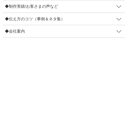
◆制作実績/お客さまの声など
4コマ事例集
◆伝え方のコツ（事例＆ネタ集）
制作実績
◆会社案内
お客さまの声
◆伝え方のコツ（事例＆ネタ集）
販促物の効果を高めるコツ
リピーター増やすコツ
伝え方で損しないコツ
目線を集めるコツ
口コミを増やすコツ
ファン化のコツ