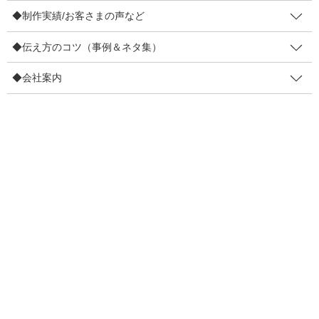
◆制作実績/お客さまの声など
4コマ事例集
◆伝え方のコツ（事例＆ネタ集）
制作実績
◆会社案内
お客さまの声
◆伝え方のコツ（事例＆ネタ集）
販促物の効果を高めるコツ
リピーター増やすコツ
伝え方で損しないコツ
目線を集めるコツ
口コミを増やすコツ
ファン化のコツ