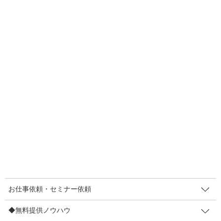
F
T
E
共
a
wi
m
有
c
tt
ail
e
er
人気メニュー
b
お仕事依頼・セミナー依頼
o
〔お仕事依頼〕レンタルマキヤ
o
k
販促セミナー講師
◆無料提供ノウハウ
【登録不要】値上げしても顧客離れ防止策7など
【登録不要】インバウンド対策POP集
お仕事依頼・セミナー依頼
販促メルマガ（無料・週２回）
◆無料提供ノウハウ
◆制作実績/お客さまの声など