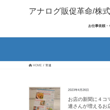
コ
ナ
ン
ビ
アナログ販促革命/株
テ
ゲ
ン
ー
お仕事依頼・
ツ
シ
へ
ョ
ス
ン
キ
に
ッ
移
プ
動
HOME
常連
2023年4月26日
お店の新聞に４コ
連さんが増えるお