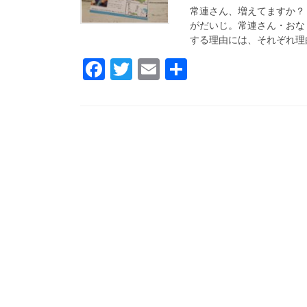
常連さん、増えてますか？
がだいじ。常連さん・おな
する理由には、それぞれ理由
F
T
E
共
a
wi
m
有
c
tt
ail
e
er
b
o
o
k