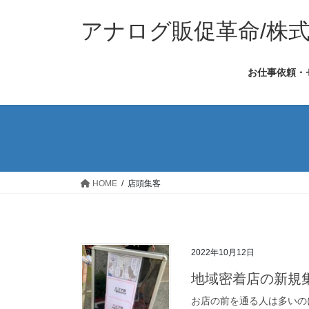
コ
ナ
ン
ビ
アナログ販促革命/株
テ
ゲ
ン
ー
お仕事依頼・
ツ
シ
へ
ョ
ス
ン
キ
に
ッ
移
プ
動
HOME
店頭集客
2022年10月12日
地域密着店の新規
お店の前を通る人は多いの