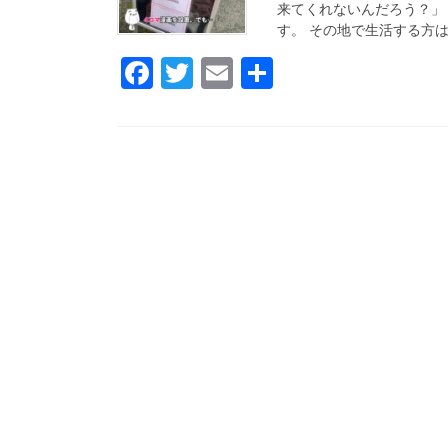
来てくれないんだろう？」
す。 その地で生活する方は
F
T
E
共
a
wi
m
有
c
tt
ail
e
er
b
o
o
k