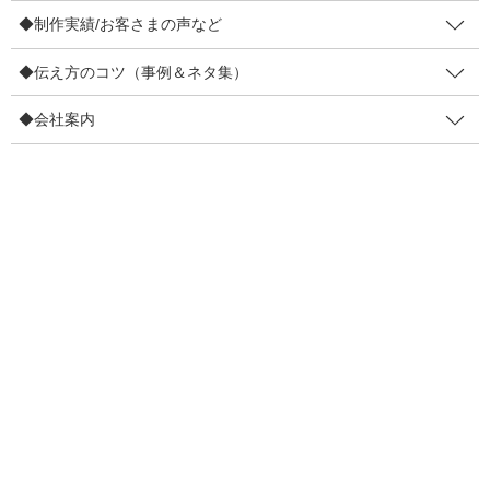
【登録不要】インバウンド対策POP集
◆制作実績/お客さまの声など
販促メルマガ（無料・週２回）
◆伝え方のコツ（事例＆ネタ集）
◆制作実績/お客さまの声など
◆会社案内
4コマ事例集
制作実績
お客さまの声
◆伝え方のコツ（事例＆ネタ集）
販促物の効果を高めるコツ
リピーター増やすコツ
伝え方で損しないコツ
目線を集めるコツ