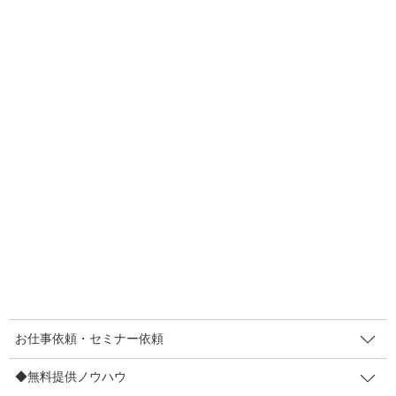
F
T
E
共
a
wi
m
有
c
tt
ail
人気メニュー
e
er
お仕事依頼・セミナー依頼
b
o
〔お仕事依頼〕レンタルマキヤ
o
販促セミナー講師
k
◆無料提供ノウハウ
お仕事依頼・セミナー依頼
【登録不要】値上げしても顧客離れ防止策7など
◆無料提供ノウハウ