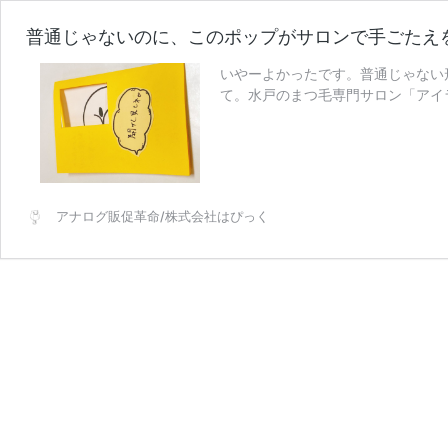
普通じゃないのに、このポップがサロンで手ごたえ
いやーよかったです。普通じゃない
て。水戸のまつ毛専門サロン「アイ
普
す。よかったよ …
続きを読む
通
じ
ゃ
な
アナログ販促革命/株式会社はぴっく
い
の
に、
こ
の
ポ
ッ
プ
が
サ
ロ