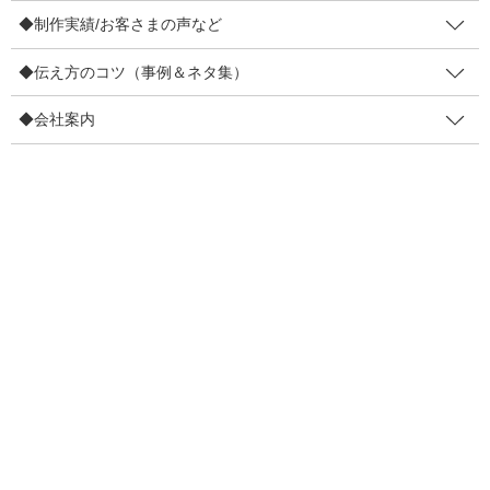
e
er
人気メニュー
◆制作実績/お客さまの声など
b
お仕事依頼・セミナー依頼
◆伝え方のコツ（事例＆ネタ集）
o
〔お仕事依頼〕レンタルマキヤ
o
◆会社案内
販促セミナー講師
k
◆無料提供ノウハウ
【登録不要】値上げしても顧客離れ防止策7など
【登録不要】インバウンド対策POP集
販促メルマガ（無料・週２回）
◆制作実績/お客さまの声など
4コマ事例集
制作実績