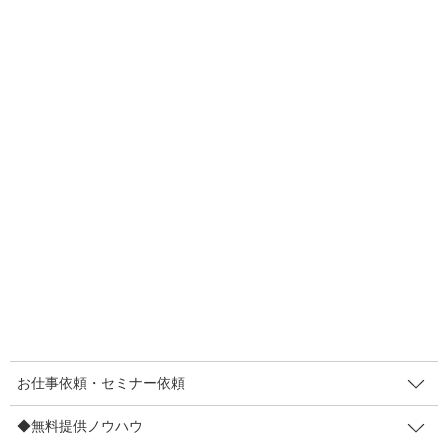
F
T
E
共
お仕事依頼・セミナー依頼
a
wi
m
有
c
tt
ail
◆無料提供ノウハウ