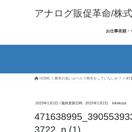
コ
ナ
ン
ビ
アナログ販促革命/株
テ
ゲ
ン
ー
お仕事依頼・
ツ
シ
へ
ョ
ス
ン
キ
に
ッ
移
プ
動
HOME
勝率の低いルールで商売をしていないか？
47
2025年1月2日
/ 最終更新日時 :
2025年1月2日
kikakuya
471638995_39055393
3722_n (1)