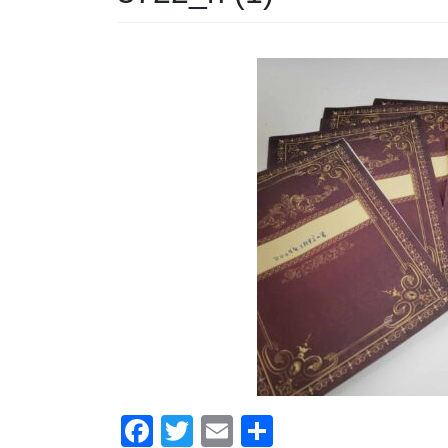
F
T
E
共