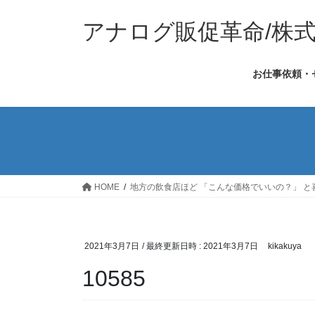
コ
ナ
ン
ビ
アナログ販促革命/株
テ
ゲ
ン
ー
お仕事依頼・
ツ
シ
へ
ョ
ス
ン
キ
に
ッ
移
プ
動
HOME
地方の飲食店ほど 「こんな価格でいいの？」 と
2021年3月7日
/ 最終更新日時 :
2021年3月7日
kikakuya
10585