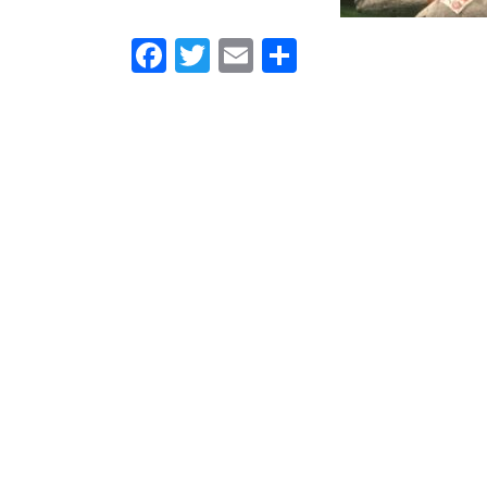
F
T
E
共
a
wi
m
有
c
tt
ail
e
er
b
o
o
k