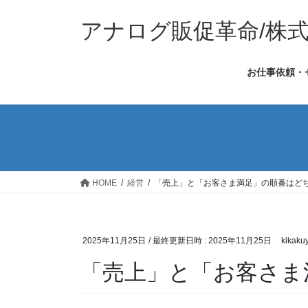
コ
ナ
ン
ビ
アナログ販促革命/株
テ
ゲ
ン
ー
お仕事依頼・
ツ
シ
へ
ョ
ス
ン
キ
に
ッ
移
プ
動
HOME
経営
「売上」と「お客さま満足」の順番はど
2025年11月25日
/ 最終更新日時 :
2025年11月25日
kikaku
「売上」と「お客さま