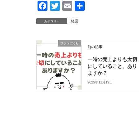
F
T
E
共
a
wi
m
有
経営
カテゴリー
c
tt
ail
e
er
b
ファンづくり
前の記事
o
一時の売上よりも大切
o
にしていること、あり
k
ますか？
2025年11月19日