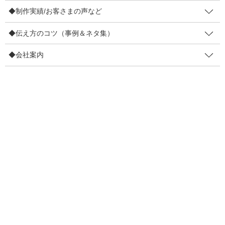
b
ズバ抜け満足実感を！ 心にこびり
◆制作実績/お客さまの声など
o
つく しかけのチェックリスト
o
◆伝え方のコツ（事例＆ネタ集）
満足度を「見捨てて」いませんか？ 本当なら、もっと満足しても
k
らえるはずなのに… そんなことをずっと考えていてチェックリス
◆会社案内
トを作ってみました。 こんにちは(*´ω｀*) まきやです。ほとんど
のお店や商品は【満足度を見捨てて […]
F
T
E
共
a
wi
m
有
c
tt
ail
2021年3月18日
e
er
伝え方
b
伝え方で、満足度を大損させてい
o
ないか？
o
「売るため」のキャッチコピーづくりや「売るため」のノウハウ
k
ってたくさんあるのに、「喜ばすため」のノウハウや講座をあま
見かけない気がするんです。 なんでだろう？？ 喜ばすノウハウは
業界別になりがちだからかとも思うんですが、 […]