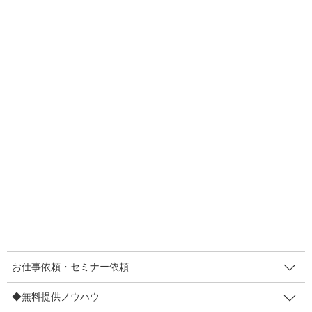
F
T
E
共
a
wi
m
有
c
tt
ail
2021年3月26日
e
er
ファンづくり
b
即リピート注文頂けた！きっかけ
o
のメールの内容は？
o
即リピート注文、とっても嬉しいできごとでした。そのきっかけ
k
になったメールの内容を少し共有させてください。 こんにちは！
ズバ抜け満足しかけ人 まきやです。今日は…「シンプルなのにと
っても大事なこと」に気づいたお話です。 何 […]
F
T
E
共
a
wi
m
有
c
tt
ail
お仕事依頼・セミナー依頼
2021年3月24日
e
er
◆無料提供ノウハウ
販促のコツ