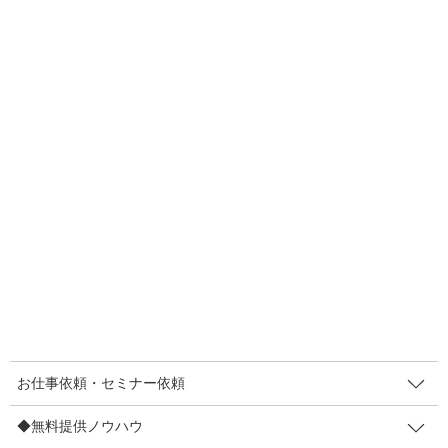
前回の記事で弊社アトリエの店頭（ガラス面）に設置した
「カップ焼きそばのシール投票」について お話しさせていただき
ました。
▼先週の記事はこちら
お仕事依頼・セミナー依頼
気になる結果ですが…
◆無料提供ノウハウ