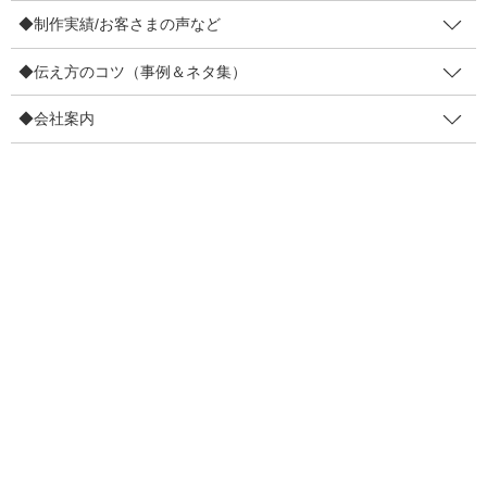
「ペヤング」が圧倒的人気でした！
◆制作実績/お客さまの声など
（あくまでも、横浜市中区・弊社周りの結果です）
◆伝え方のコツ（事例＆ネタ集）
◆会社案内
ということで、 その結果を受けまして、
弊社のスタッフみんなで
ペヤングを分け分けしていただきました。
（投票してくれたみんな、ありがとう！）
そして、 店頭のガラス面には、
先週アクションしてくれた方へ向けて、
こんな風に
【お返事】
を掲示してみました。