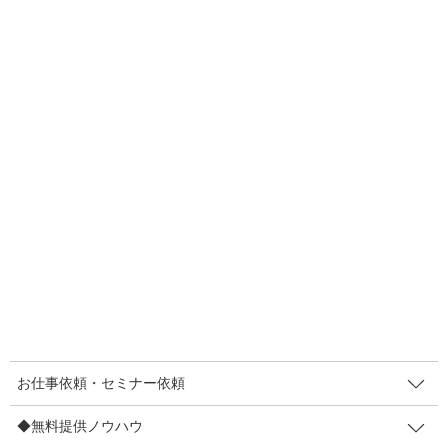
お客さまに見て頂けなければ
効果はゼロです。
また、せっかく目を向けてもらっても
見てほしい所を見てもらえなければ、
効果は薄いです。
やっぱり、
魅力がハッキリと伝わる部分に
目を向けてもらいたくないですか？
そのためのプチテク
3つご紹介しますね＾＾
１：注目部分を「枠」で囲ってみる
お仕事依頼・セミナー依頼
◆無料提供ノウハウ