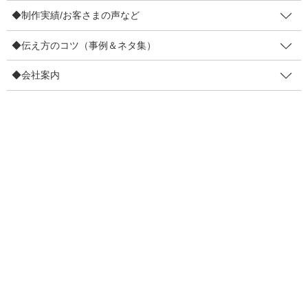
b
◆制作実績/お客さまの声など
お仕事依頼・セミナー依頼
o
◆伝え方のコツ（事例＆ネタ集）
〔お仕事依頼〕レンタルマキヤ
o
◆会社案内
k
販促セミナー講師
◆無料提供ノウハウ
【登録不要】値上げしても顧客離れ防止策7など
【登録不要】インバウンド対策POP集
販促メルマガ（無料・週２回）
◆制作実績/お客さまの声など
4コマ事例集
制作実績