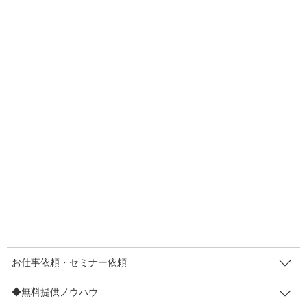
す。若い人見やすいパターンにしたいので、おじさ […]
F
T
E
共
a
wi
m
有
c
tt
ail
2020年5月30日
e
er
飲食店
b
飲食店・食べ物屋さん向け 昔ば
o
なし型販促動画制作秘話１
o
新しい販促動画のパッケージの制作を進めています(●´ω｀●)。飲
k
食店や食べ物屋さん、グルメ通販専用のパターン。まずプロトタ
イプの生贄になって下さったのは豊橋の麺遊庵さんの人気商品
「最強肉汁餃子」です。 日本むかし話のあの […]
F
T
E
共
a
wi
m
有
お仕事依頼・セミナー依頼
c
tt
ail
◆無料提供ノウハウ
e
er
人気メニュー