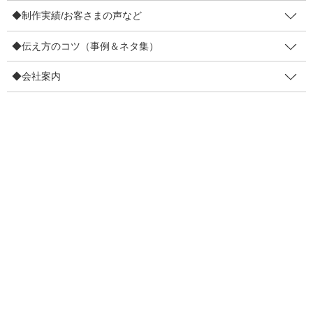
b
行動心理。見てほしいなら、見せ
◆制作実績/お客さまの声など
o
ない方がいい。動画解説
o
◆伝え方のコツ（事例＆ネタ集）
こんにちは。3秒販促マンのマッキーヤです。 ポップやチラシに書
k
かれた「こだわりとか特徴とか」知ってほしいし見てほしいです
◆会社案内
よね。でも「見てみて！」って見せようとしない方がいいかもし
れません。だって… 見てほしい部分があれば […]
F
T
E
共
a
wi
m
有
c
tt
ail
2019年8月9日
e
er
販促のコツ
b
ふろしき包みに隠された「セット
o
行動」を使えば、あなたの魅力は
o
伝わる
k
お店の席について、こちらが差し出されたらどうしますか？ ふろ
しき包みです。 あなたのために準備されたものです。（怪しいも
のではない） 普通、こうしますよね。 結び目を解いて、広げる。