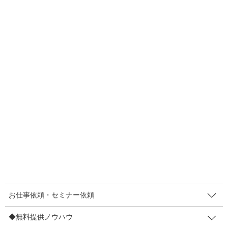
F
T
E
共
a
wi
m
有
c
tt
ail
2019年8月30日
e
er
POPノウハウ
b
「無人のプレゼン」うまいぞニトリの見せ
o
方。
o
店内を歩いていたら、思わず立ち止まって置いてあったディスプ
k
レイを手に取ってシュシュッとしてしまいました。 家具屋さんの
ニトリでのことです。ニトリさんの思うがままに動いちゃったん
です。ニトリに行ったのは何年かぶりだったんで […]
F
T
E
共
a
wi
m
有
c
tt
ail
お仕事依頼・セミナー依頼
2019年8月25日
e
er
◆無料提供ノウハウ
POPノウハウ