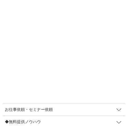
キンがこの本を読んでいたならば」 […]
F
T
E
共
a
wi
m
有
c
tt
ail
e
er
人気メニュー
b
お仕事依頼・セミナー依頼
o
〔お仕事依頼〕レンタルマキヤ
o
k
販促セミナー講師
◆無料提供ノウハウ
【登録不要】値上げしても顧客離れ防止策7など
お仕事依頼・セミナー依頼
【登録不要】インバウンド対策POP集
◆無料提供ノウハウ
販促メルマガ（無料・週２回）