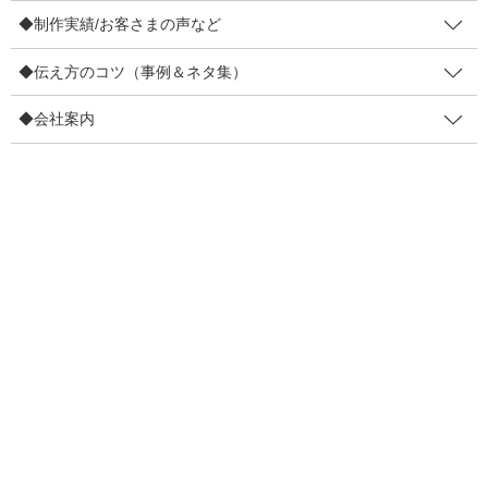
◆制作実績/お客さまの声など
◆制作実績/お客さまの声など
◆伝え方のコツ（事例＆ネタ集）
4コマ事例集
制作実績
◆会社案内
お客さまの声
◆伝え方のコツ（事例＆ネタ集）
販促物の効果を高めるコツ
リピーター増やすコツ
伝え方で損しないコツ
目線を集めるコツ
口コミを増やすコツ
ファン化のコツ