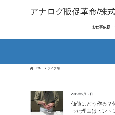
コ
ナ
ン
ビ
アナログ販促革命/株
テ
ゲ
ン
ー
お仕事依頼・
ツ
シ
へ
ョ
ス
ン
キ
に
ッ
移
プ
動
HOME
ライブ感
2019年9月17日
価値はどう作る？
った理由はヒント