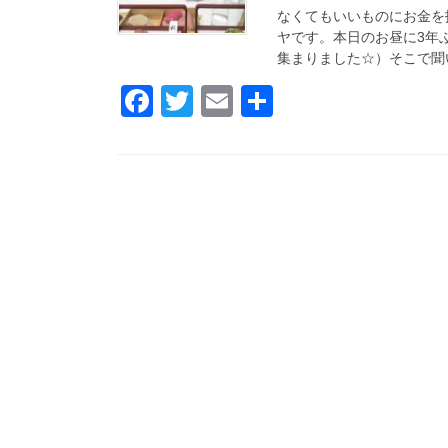
なくてもいいものにお金を
ヤです。本日のお昼に3年
集まりました☆）そこで聞い
F
T
E
共
a
wi
m
有
c
tt
ail
e
er
b
o
o
k