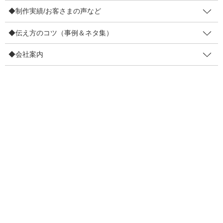
販促メルマガ（無料・週２回）
◆制作実績/お客さまの声など
◆制作実績/お客さまの声など
◆伝え方のコツ（事例＆ネタ集）
4コマ事例集
◆会社案内
制作実績
お客さまの声
◆伝え方のコツ（事例＆ネタ集）
販促物の効果を高めるコツ
リピーター増やすコツ
伝え方で損しないコツ
目線を集めるコツ
口コミを増やすコツ