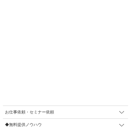
F
T
E
共
a
wi
m
有
c
tt
ail
e
er
投
固
固
固
«
1
…
3
4
稿
b
定
定
定
ペ
ペ
ペ
ナ
o
人気メニュー
ー
ー
ー
ビ
o
ジ
ジ
ジ
お仕事依頼・セミナー依頼
ゲ
k
ー
〔お仕事依頼〕レンタルマキヤ
シ
販促セミナー講師
ョ
ン
◆無料提供ノウハウ
お仕事依頼・セミナー依頼
【登録不要】値上げしても顧客離れ防止策7など
【登録不要】インバウンド対策POP集
◆無料提供ノウハウ