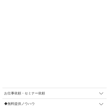
ご紹介しますね。
■販促マンガには３パターンあります
１：説明タイプ
こだわりなどを、イラストやセリフなどで説明する。一番多いタ
イプ。分かりやすく伝えることが目的。
２：説得タイプ
見込み客と似た方を主人公にした物語に。悩みに共感し、解決策
を提示する。長めのマンガにして、説得を図るパターンで多い。
３：エンタメタイプ
読んだ後に「ほっこり」してもらい好意を持ってもらう目的。説
得タイプではないので、安心して読める。説明タイプにはオチが
ないけど、こちらはオチあり。
お仕事依頼・セミナー依頼
◆無料提供ノウハウ