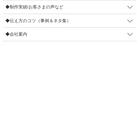
今回は「エンタメタイプ」の作り方を紹介させてください。「オ
◆制作実績/お客さまの声など
チ」をつけるパターンです。
◆伝え方のコツ（事例＆ネタ集）
「オチ」と言っても、大爆笑になる必要はありません。我々は芸
人さんではありませんしプロの漫画家ではありません。見るお客
◆会社案内
さまも、そこまで求めてません。
読んだ結果「ほっこり」する程度がちょうどいいです。狙い過ぎ
ないほどよさに。そんな４コマをつくるにはどうするか…
■エンタメ４コマの基本ストーリー