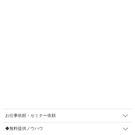
なんですけどね…（苦しいぜ…） で、そういった中、死活問題
を生き抜いている方も多いと思うんです。めちゃめちゃ頑張って
る方もたくさんいると思うんです。そんな方に少しでもお力にな
れる小ネタを提供できないかと願って今日の記事を書いていま
す。
同じ労力なのに、成果が高まる。
しかも小さなしかけで。
業績が苦しいから「今よりもっと頑張ろう！」と自分やスタッフ
お仕事依頼・セミナー依頼
さんを鼓舞しても…なかなか気持ちがついてこないかも。だっ
て、今だって、めちゃめちゃ頑張っているんだから。
◆無料提供ノウハウ