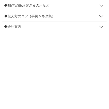
ならば
◆制作実績/お客さまの声など
／
◆伝え方のコツ（事例＆ネタ集）
今と同じ労力のままで
◆会社案内
＼
取り組み自体は大きく変えずに、成果が高まるしかけがあったら
どうでしょう？ それならやってみる価値はありませんか？労力
を増やす必要がないんだから。小さなしかけの手法自体は色々と
ありますが、今回は販促物を渡すときの小さな仕掛けについて紹
介させてください。
お客さまに、何からの販促物を渡すタイミングってありますか？
・来店下さったお客さまに、来月のチラシをを渡す
・来店下さったお客さまに、商品のチラシを渡す
・来店下さったお客さまに、クーポン券などを渡す