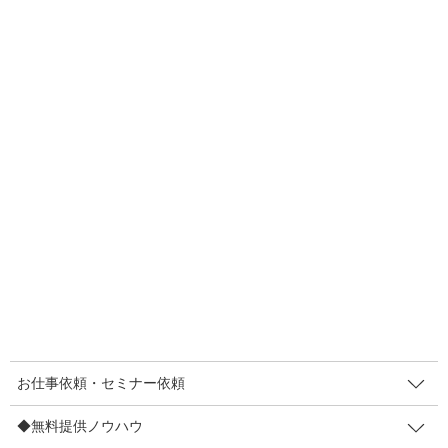
本記事の解説はこちらに引っ越しいたしました！
https://note.com/tonosakutaigoe/n/n6f710abc83a8
お仕事依頼・セミナー依頼
◆無料提供ノウハウ