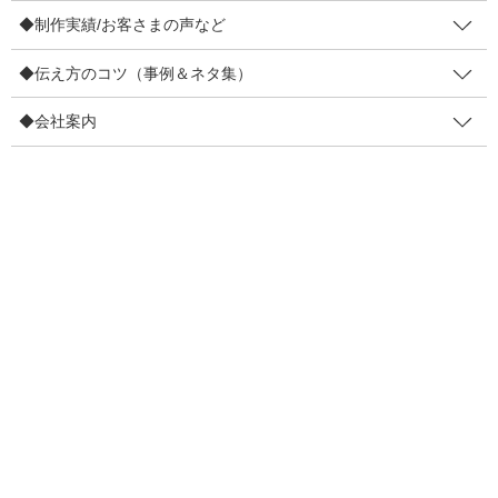
◆制作実績/お客さまの声など
でも、完ぺきじゃない【弱み】
知人同士であーだこーだ語れる
◆伝え方のコツ（事例＆ネタ集）
—
◆会社案内
まずは１つ目の「前人未到の挑戦をしている」について。
メジャーリーグと言う舞台で、ピッチャーとバッターの二刀流に
挑戦されています。挑戦するだけでなく、すごい成績を収めてい
ます。昨年は「何十年ぶりの記録」などもいくつも飛び出してい
ましたね。アスリートとしての「凄み」です。
お店にに置き換えるなら「
こだわり
」やお客さまに喜んでもらう
ための「
がんばり
」です。もう少し広げると「
志
」も含めておき
たい。
これが１つ目です。
—