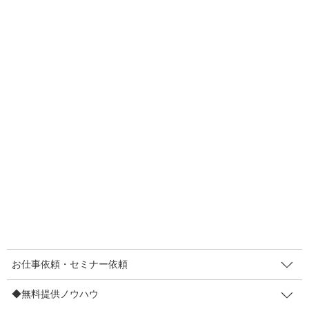
・お店のファン
・商品のファン
・スタッフさんのファン
ファンが増えたら嬉しいですよね。
何度も通って頂けて売上が安
定
します。
なにより、
何度も通って下さるお客さまとのやり取りって最高
で
すもの(*´ω｀*)
今日はメジャーリーガーの大谷翔平選手を取り上げてみます。ア
スリートのファン要件と、お店のファン要件はちょっと違います
けど、
共通点
を取り上げますので安心してくださいね。きっと、
あなたのファンを増やすヒントになると思います。
—
大谷翔平選手にファンが多い理由
お仕事依頼・セミナー依頼
前人未到の挑戦をしている（そしてすごい成績）【凄み】
◆無料提供ノウハウ
どうやら、素晴らしき好青年【人間味】