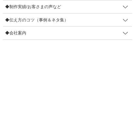
◆制作実績/お客さまの声など
4コマ事例集
◆伝え方のコツ（事例＆ネタ集）
制作実績
◆会社案内
お客さまの声
◆伝え方のコツ（事例＆ネタ集）
販促物の効果を高めるコツ
リピーター増やすコツ
伝え方で損しないコツ
目線を集めるコツ
口コミを増やすコツ
ファン化のコツ