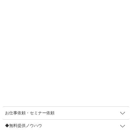
F
T
E
共
a
wi
m
有
c
tt
ail
e
er
人気メニュー
b
お仕事依頼・セミナー依頼
o
〔お仕事依頼〕レンタルマキヤ
o
k
販促セミナー講師
◆無料提供ノウハウ
【登録不要】値上げしても顧客離れ防止策7など
【登録不要】インバウンド対策POP集
お仕事依頼・セミナー依頼
販促メルマガ（無料・週２回）
◆無料提供ノウハウ
◆制作実績/お客さまの声など