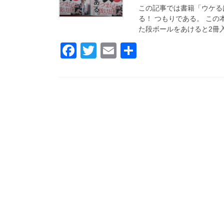
この記事では書籍「ウケる
る！ つもりである。 この
た段ボールをあけると2冊入
F
T
E
共
a
wi
m
有
c
tt
ail
e
er
b
o
o
k