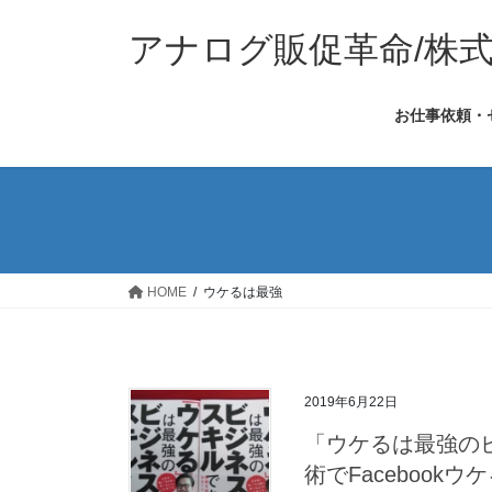
コ
ナ
ン
ビ
アナログ販促革命/株
テ
ゲ
ン
ー
お仕事依頼・
ツ
シ
へ
ョ
ス
ン
キ
に
ッ
移
プ
動
HOME
ウケるは最強
2019年6月22日
「ウケるは最強の
術でFaceboo