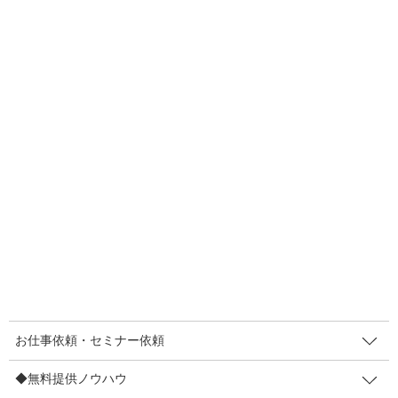
F
T
E
共
a
wi
m
有
c
tt
ail
e
er
人気メニュー
b
お仕事依頼・セミナー依頼
o
〔お仕事依頼〕レンタルマキヤ
o
k
販促セミナー講師
◆無料提供ノウハウ
【登録不要】値上げしても顧客離れ防止策7など
【登録不要】インバウンド対策POP集
お仕事依頼・セミナー依頼
販促メルマガ（無料・週２回）
◆無料提供ノウハウ
◆制作実績/お客さまの声など