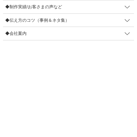
◆制作実績/お客さまの声など
4コマ事例集
◆伝え方のコツ（事例＆ネタ集）
制作実績
◆会社案内
お客さまの声
◆伝え方のコツ（事例＆ネタ集）
販促物の効果を高めるコツ
リピーター増やすコツ
伝え方で損しないコツ
目線を集めるコツ
口コミを増やすコツ
ファン化のコツ