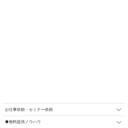
むしろ、変化球にすることで、より強く伝わることもあります。
例えば、
「大変わたくし事ではございますが、本日、彼女い
ない歴が15年になりました！」
という表現。これ本当なんですけど、実際の意味合いは【結婚し
て１５年】という事です。
それに気づいて下さったら「そういう事ね。おめでとう」と言っ
てもらえます。
外堀りを埋めると、輪郭がくっきりする。
影を描くと、本体が浮かび上がる。
お仕事依頼・セミナー依頼
そういう方式です。
◆無料提供ノウハウ
あなたの商品のこだわりや魅力も、いつもとは違う【もう一つの