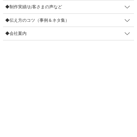
切り口】で表現すると、強く伝わる可能性がありますよ。
◆制作実績/お客さまの声など
たとえば、歴史のあるお店や商品の場合…
◆伝え方のコツ（事例＆ネタ集）
◆会社案内
「創業１００年です」というのがストレート。
「司馬遼太郎さんと同い年なんです」というのが変
化球。
ちょっと会話が盛り上がりそうでは？
※1923年生まれ。他にもすごい人いっぱいいました。
たとえば、とても柔らかいお肉の場合…
「とっても柔らかいお肉です」というのがストレー
ト
「ナイフ要らずなんです」というのが変化球