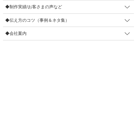
◆制作実績/お客さまの声など
◆伝え方のコツ（事例＆ネタ集）
／
宝くじ風チケットの配布
◆会社案内
＼
です。
↓実際に成果が出たチケットたち
来店くださったお客さまに、お買い物額（お会計額）に応じて