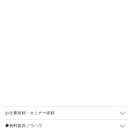
・来年の売上を上げる
それぞれ、達成するために取り組むことは違います。
本来はじっくりと「来年の売上」を上げるために、じっくりと固
定客づくりに力を注ぎたいところですが、そう悠長なことも言っ
ていられないかもしれません。
ならば、今日の売上・来月の売上を上げる策に取り組まないとい
けない。今回は「来月の売上」があがった策を１つ紹介します
ね。これは「来年の売上」も実現する一石二鳥の販促企画ですよ
＾＾
その販促策とは…
お仕事依頼・セミナー依頼
【1行CM】値上げしてもお客さま離れを最小限に抑える具体策
◆無料提供ノウハウ
7（限定PDF）無料提供中