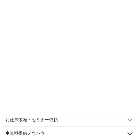
こんにちは！しかけデザイナーのまきやさねゆきです。先日
ZOOMセミナーをさせてもらったら、参加者さまから動画でも感
想を頂いたんです！文章で頂けるだけでもホント大感激なのに、
わざわざ動画まで作ってくれて大感激すぎます！
で、ですね。個人的には「うれしー」「ありがたい」だけでなく
「やられた―！」だったんです。しかけデザイナーのぼくも脱帽
のしかけが仕組まれていたから。
▼こちらが頂いたお客さまの声動画です（1:49～セミナーの感想
に）
お仕事依頼・セミナー依頼
◆無料提供ノウハウ