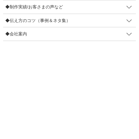
◆制作実績/お客さまの声など
◆伝え方のコツ（事例＆ネタ集）
5分半ほどの動画です。しかも小道具も事前準備してくれて、撮っ
た後の編集もしてくれて「ここまでしてくれるのか！」と大感激
◆会社案内
です。感激してるだけじゃ記事にならないので、しかけを3つ抽出
しました。
【しかけ１】0:55頃「スローでもう一回巻き戻
ってもらってもいいですけど」
ボクの本を事前注文下さったので、その本に仕込んだしかけを紹
介下さいました。それをチラっと見せておいて、そのあとに「ス
ローで巻き戻ってもらってもいいですけど」と。うん、もっかい
見たくなっちゃいますね（全員じゃないかもしれないけど、何割
かの方は巻き戻しちゃうと思う。仮に巻き戻さなくても、頭の中
でさっきの画像を思い出していると思う）。
これって行動を促すしかけになっています。そして動画ならでは