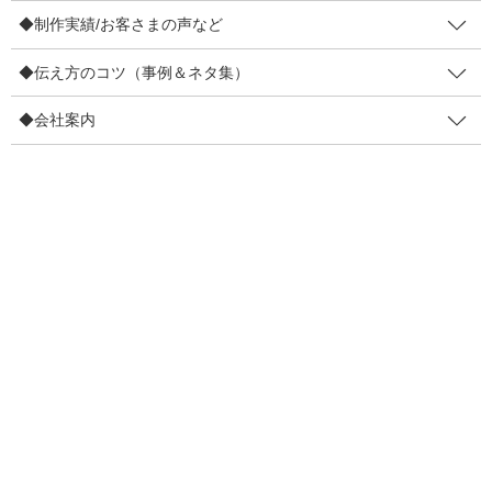
◆制作実績/お客さまの声など
◆伝え方のコツ（事例＆ネタ集）
◆会社案内
※2021にヒットした商品でなく2022のヒット予想を材料にしてい
ます。意図や理由があって選ばれた商品たちなので。
■分析方法
ヒット予想の商品を要素分解して傾向を掴む。要素はおおむね、
このような3要素に分けました。