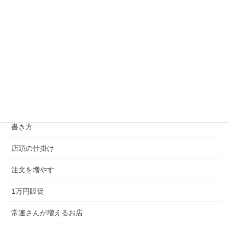
評判を設計する
ズバ抜け満足
リピーターづくり
店販
売り方
書き方
店頭の仕掛け
注文を増やす
1万円販促
常連さんが増えるお店