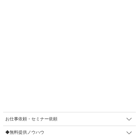
こんにちは！しかけ販促プランナーのまきやです。漫画「三国
志」を読んでいて孔明先生の「先読み力」に感激をしていまし
て。私はここ最近、時流を捉えるための情報や未来予想の本や雑
誌を読んでいます。そこから自分なりに組み立てをしているとこ
ろです。今日はその1つの材料から共有させてください。
当たるかどうかはわかりません。ぜひあなたの見解と戦わせてく
ださい。2022年の【経営のかじ取り】の参考になれば嬉しいで
す。
■参考資料
日経トレンディ12月号 2022ヒット予測100
お仕事依頼・セミナー依頼
◆無料提供ノウハウ