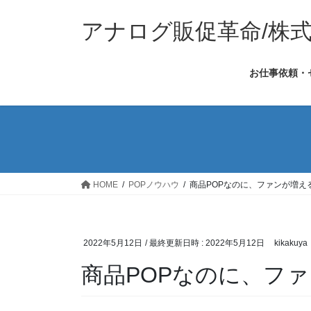
コ
ナ
ン
ビ
アナログ販促革命/株
テ
ゲ
ン
ー
お仕事依頼・
ツ
シ
へ
ョ
ス
ン
キ
に
ッ
移
プ
動
HOME
POPノウハウ
商品POPなのに、ファンが増え
2022年5月12日
/ 最終更新日時 :
2022年5月12日
kikakuya
商品POPなのに、フ