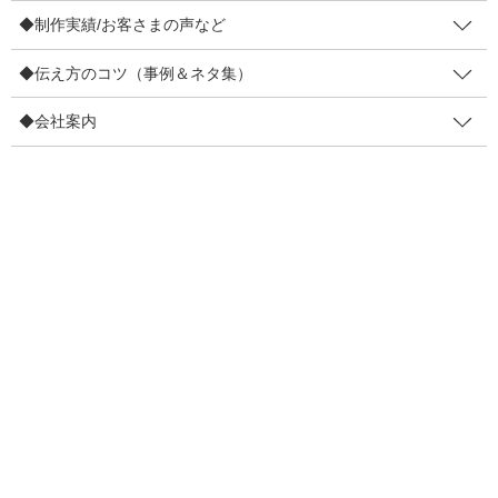
b
店頭黒板 パワーアップするコツ4
◆制作実績/お客さまの声など
o
つ
o
◆伝え方のコツ（事例＆ネタ集）
「工夫しているのに、あと一歩もったいないー－！」って思って
k
しまったのです。 先日街中で見かけた店頭黒板で。とっても素敵
◆会社案内
だから、もう少し工夫を加えたら、もっと効果が高まるだろうな
ーと。ということで、店頭黒板４パワーアップす […]
F
T
E
共
a
wi
m
有
c
tt
ail
e
er
人気メニュー
b
お仕事依頼・セミナー依頼
o
〔お仕事依頼〕レンタルマキヤ
o
k
販促セミナー講師
◆無料提供ノウハウ