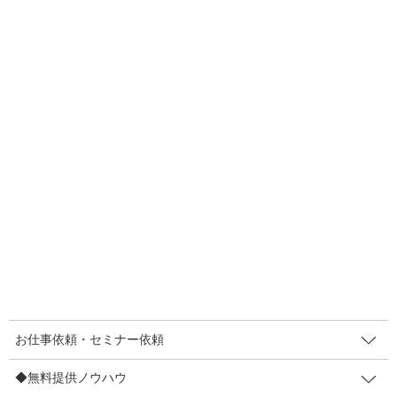
F
T
E
共
a
wi
m
有
c
tt
ail
2022年5月31日
e
er
POPノウハウ
b
【店頭黒板】また行きたくなるパ
o
ン屋さんは黒板もステキでした
o
49℃でしたっ！昨日いった銭湯の湯船の温度。なかなかの温度で
k
した。早めに出て、水をかぶってまた入って、水をかぶって…繰
り返しが最高でした♪ こんにちは！まきやです。何度も通いたくな
るお店ってどんなお店ですか？ 初めて行っ […]
F
T
E
共
a
wi
m
有
c
tt
ail
お仕事依頼・セミナー依頼
2022年5月25日
e
er
◆無料提供ノウハウ
伝え方