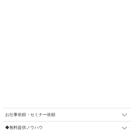
F
T
E
共
a
wi
m
有
c
tt
ail
2021年10月29日
e
er
POPノウハウ
b
【おいしさ×見える化】伝わらない
o
ならパワーチャートに！
o
利用の仕方・味わい方を【お客さま任せ】にしていませんか？ こ
k
んにちは(*´ω｀*) しかけ販促プランナーのまきやです。商品の潜
在能力って、実はかなり高いと思うんです。でも、伝えきれてい
ないために【お客さまの満足度を上げ切 […]
F
T
E
共
a
wi
m
有
c
tt
ail
お仕事依頼・セミナー依頼
e
er
人気メニュー
◆無料提供ノウハウ