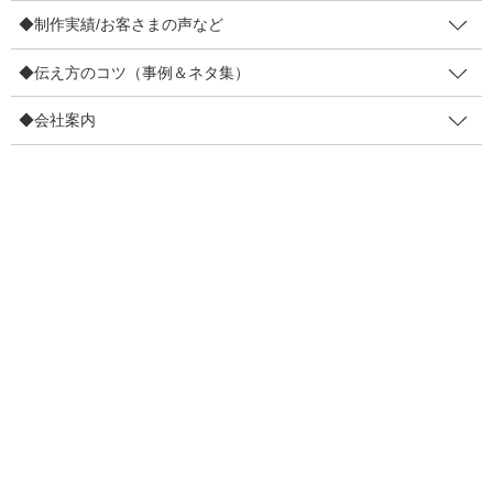
b
お仕事依頼・セミナー依頼
◆制作実績/お客さまの声など
o
〔お仕事依頼〕レンタルマキヤ
o
◆伝え方のコツ（事例＆ネタ集）
k
販促セミナー講師
◆会社案内
◆無料提供ノウハウ
【登録不要】値上げしても顧客離れ防止策7など
【登録不要】インバウンド対策POP集
販促メルマガ（無料・週２回）
◆制作実績/お客さまの声など
4コマ事例集
制作実績
お客さまの声