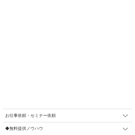
った場合は読みますが、お店のタイミングで渡 […]
F
T
E
共
a
wi
m
有
c
tt
ail
2019年6月22日
e
er
販促のコツ
b
どうすればお客さまが立ち止まる
o
か！？ 一歩近づいてくれるか！？
o
（店頭販促）
k
昨日、2年ぶりに会う社長さんとお打ち合わせをさせてもらったと
きの課題感が、多くのお店に当てはまるなーと感じたので膨らま
せてみますね。切り口をヒントにすると、自分なりのアイデアが
生まれると思いますよ。 お打ち合わせ時に聞い […]
F
T
E
共
お仕事依頼・セミナー依頼
a
wi
m
有
◆無料提供ノウハウ
c
tt
ail