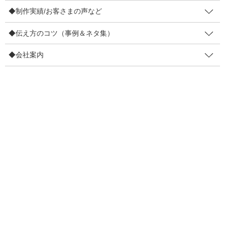
2019年6月10日
e
er
◆制作実績/お客さまの声など
販促のコツ
b
他の販促と比べて、おみくじが優
◆伝え方のコツ（事例＆ネタ集）
o
れている 決定的な1つの理由
◆会社案内
o
こんにちは！個人店のステキさを伝える3秒販促マン・マッキーヤ
k
です。 おみくじ販促がリピーターづくりに効く理由がいくつかあ
ります。クーポンをつけられるとか捨てられづらいとかの理由も
あるのですが、決定的な1つだけお伝えさせて […]
F
T
E
共
a
wi
m
有
c
tt
ail
2019年5月24日
e
er
キャッチフレーズ
b
【動画】美容室のリーフレットの
o
つくり方（生解説・後編）：表紙
o
でくぎ付けにする方法他