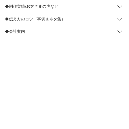
それ以上のことが。
◆制作実績/お客さまの声など
◆伝え方のコツ（事例＆ネタ集）
先日は、ちょっぴりドキッとしたことがありました。ご注文状況
を確認しているときのことです。
◆会社案内
「あれ？この方、先日お届けしたばかりの方だ」
見覚えのあるお名前に気が付きました。もしかして、すぐにリピ
ート注文を頂けたのかも！と期待した次の瞬間にドキっ。
「あれ、同じお名前でもう1回ご注文頂いている」
同じお客さまが連続して注文を下さっていたのです。
「ショップの買い物操作が分かりづらくて、間違って重複して注
文しちゃったのかも・・」
申し訳ないなぁと思いながら確認をするめると・・・・ん？
ん？