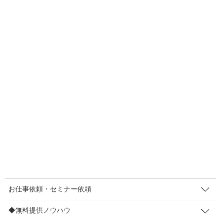
スしました。
こっちもいいなぁ(・ω・)ノ 「愛おしメニュー」って素敵だわ。
こんにちは！まきやです。
今日は
【評判のタネ】を植える
お話です。評判って頑張って商売
をしていれば、自然と発生するものではありません。頑張って、
お客さまにとってステキな商売をしていることは大前提ですけ
ど、それだけじゃ足りない。
●語れるフレーズ
●語ってもいいだけの好感
●心にこびりつく体験
●見た目の記憶とグッズ
このあたりがだいじです。
手前味噌ですが、ボクが運営している
「肉じる屋」
を事例にお話
お仕事依頼・セミナー依頼
させてください。少しずつですが「これは…評判といってもいい
のでは？」という現象が起きてきているんです。当初の予想より
◆無料提供ノウハウ
も「リピーターさまのご注文」が多いことは喜ばしいんですが、