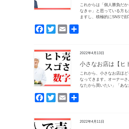
これからは「個人勝負だか
なきゃ」と思っている方も
ますし、積極的にSNSで顔
F
T
E
共
a
wi
m
有
c
tt
ail
2022年4月13日
e
er
小さなお店は【ヒ
b
o
これから、小さなお店ほど
なってきます。オーナーさ
o
なたから買いたい」「あなた
k
F
T
E
共
a
wi
m
有
c
tt
ail
2022年4月11日
e
er