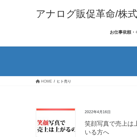
コ
ナ
ン
ビ
アナログ販促革命/株
テ
ゲ
ン
ー
お仕事依頼・
ツ
シ
へ
ョ
ス
ン
キ
に
ッ
移
プ
動
HOME
ヒト売り
2022年4月16日
笑顔写真で売上は
いる方へ