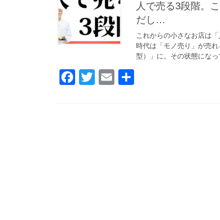
人で売る3段階。
b
だし…
o
これからの小さなお店は「
o
時代は「モノ売り」が売れ
k
型）」に。その状態になって
F
T
E
共
a
wi
m
有
c
tt
ail
e
er
b
o
o
k