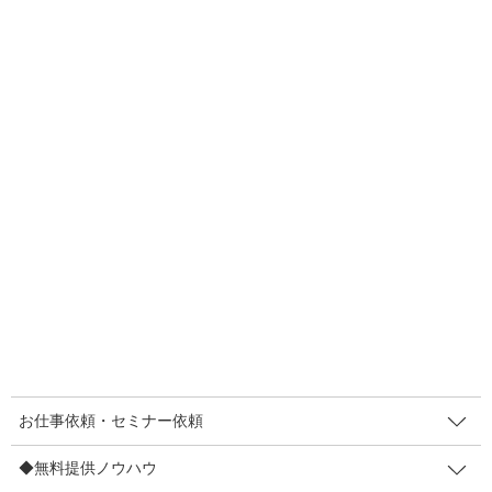
りた（？）「メロンパンの皮焼いちゃいました」 […]
F
T
E
共
a
wi
m
有
c
tt
ail
2022年4月10日
e
er
売り方
b
LINEで売る！リアル店の売上は事
o
前に確保できる！すごい！
o
リアル店で「売上を事前に確保できる」方法です。あるお菓子屋
k
さんの売り方をみて「これは凄い！」と唸りました。LINEを活用
しての売り方です。コロナの影響があるお店ほど、このやり方は
有効かと思います。 そのお店ではLINEで […]
F
T
E
共
a
wi
m
有
お仕事依頼・セミナー依頼
c
tt
ail
◆無料提供ノウハウ
2022年1月27日
e
er