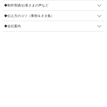
POPノウハウ
b
◆制作実績/お客さまの声など
〔2文字効果〕ローソンが ”また”
o
やってた！
◆伝え方のコツ（事例＆ネタ集）
o
買う予定がなかったのに買ってしまったんです。何でだろうって
◆会社案内
k
考えたら「2文字」が効いていました。 たった2文字が「買う気も
ちを作った」んです。すごいな。今日はそのお話を。※今回のお
話は「いい品なのに、思う程売れない」と悩む […]
F
T
E
共
a
wi
m
有
c
tt
ail
2019年6月20日
e
er
SNS
b
Twitterで衝動買い。Twitterで商品は
o
売れる証拠。商品だを得られただ
o
けでなく、売り方も学べた。
k
こんにちは！個人店のステキさを伝える3秒販促マン・マッキーヤ