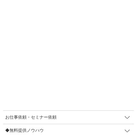
す！」「今日までの限定です」ってよくありますよね！「希少
性」を活用した販促方法です。
希少性は主に「お客さまの決断を促す」効果として活用されるん
ですが、そうじゃない効果も大きいです。むしろ、「決断を促す
限定」よりもだいじな効果があると思ってるんです。
2つ目の使い方です。
それが「価値づくり」です。「希少性の価値」です。
比較してみますね。どちらが価値を感じますか？
「
大特価のキャベツ、あと2個だけ！
」という「安売り×希少性」
よりも「
標高の高い農地で、農家さんが徹底的に愛情をこめて育
お仕事依頼・セミナー依頼
てたキャベツ。糖度が通常のキャベツの7倍！ただし…生産数が限
られているので10個だけ
」という希少性の方が価値を高く感じま
◆無料提供ノウハウ
せん？
※このキャベツはボクが今勝手に考えました。悪しからず。