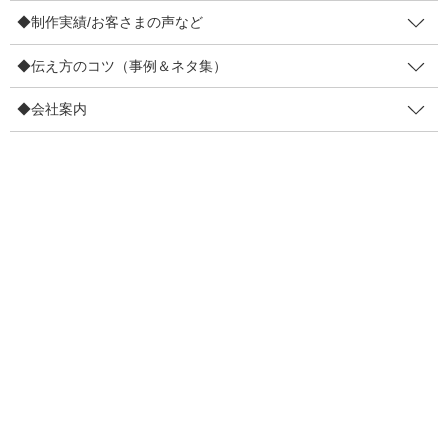
◆制作実績/お客さまの声など
「
冷凍餃子 大処分セール！半額は今日まで
」という「安売り×希少
性」よりも「
この特殊配合の具材と専用皮は機械では包むことが
◆伝え方のコツ（事例＆ネタ集）
できません。職人が1つ・1つ・丁寧に包んだ餃子は大量生産がで
きません。20箱だけ
」という希少性の方が価値を高く感じませ
◆会社案内
ん？
※この餃子は、ボクが販売を手掛けている豊はし最強肉汁餃子の説
明の一部です。
目的が違うのでどちらがいいというわけではありません。「決断
を促す希少性」も大事だと考えています。商品は、お客さまに届
いてはじめてお客さまを幸せにすることができるんですから。
できるだけ安売りはしない
ただ…ボクらは
方がいい
と考えています。
価値を高めて、価値を伝えてお
客さまにも価値を買って頂く。そして、粗利もキチンと高める。