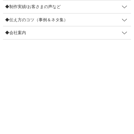
↓それを1分ほどの動画で解説しました。
◆制作実績/お客さまの声など
◆伝え方のコツ（事例＆ネタ集）
◆会社案内
そもそも商売って、お客さまにハッピーになって頂いてナンボで
すから。それを促進するのが正しいと思うんです。販促って「販
売促進」の略ですけど、これってお店視点です。本当は「いい買
い物促進」が正しいと思うんですよ。いいものを扱っているな
ら、お客さまにいい買い物をして頂きましょ！