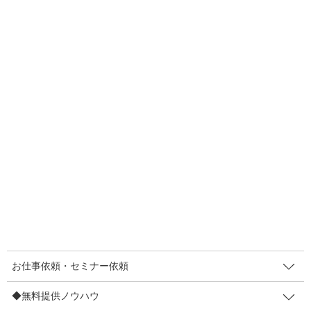
先日の記事「
素通りされないPOPのしかけ。POPで”立ち止まる・
触る”を生み出せるか？
」を読んでくれた知人から「POPでお客さ
まを動かすって、新しい」という趣旨の感想を頂きました。尊敬
する経営者で業績を伸ばしまくっているすごい経営者さんです。
とーーーーっても嬉しかったです☆
そのコメントを頂いた時に気づいたんです。POPのことを誤解し
ている方は多そうだなって。たぶん、多くの商売人さんがこう思
っていると思うんです
「POP=売るためのツー
ル」
って。これ
誤解
です。ぼくの解釈によると。
お仕事依頼・セミナー依頼
人によって解釈は違うし狙いも変わるから絶対なんてことはない
んですが、POPの主語は「お店」じゃないと思うんです。
◆無料提供ノウハウ