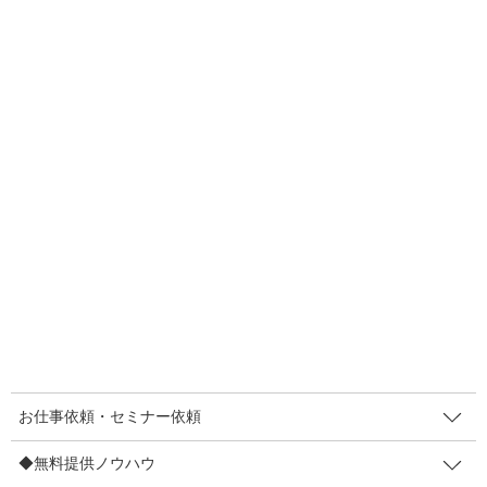
手書きのお礼はハガキって活用していますか？ボクは3年前くらい
まではかなり手書きハガキを多用していたんですが、ここしばら
くサボっていました…。
「この時代だからこそ」と考えて、3年ぶりにお礼ハガキを新調し
たんです。でも「
この時代だからこそ、改めてやった方がいい
」
と考え直しました。その狙いを3つお話させてください。
こんにちは(*´ω｀*)”脳に住み込んで粗利増やす”PR動画制作会社・
はぴっくのまきやです。この記事は、現状手書きハガキを活用し
ていない方には参考になる視点に。既にやっている方には「その
手もあるのか！？」となって頂けたらいいなと願って書きまし
た。。
ボクが新調したハガキはこちらです。
お仕事依頼・セミナー依頼
◆無料提供ノウハウ