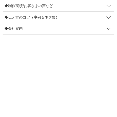
◆制作実績/お客さまの声など
◆伝え方のコツ（事例＆ネタ集）
◆会社案内
ハガキにも「しかけ」を盛り込んでいます。このしかけも狙いの
一つです。では、お礼ハガキを新調した狙いを3つお話させてくだ
さい(*´ω｀*)