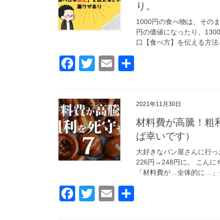
り。
o
1000円の食べ物は、その
o
円の価値になったり、130
k
口【食べ方】を伝える方法を
F
T
E
共
a
wi
m
有
c
tt
ail
2021年11月30日
e
er
材料費が高騰！粗
b
ば幸いです）
o
大好きなパン屋さんに行っ
o
226円→248円に。 こ
k
「材料費が…全体的に…」っ
F
T
E
共
a
wi
m
有