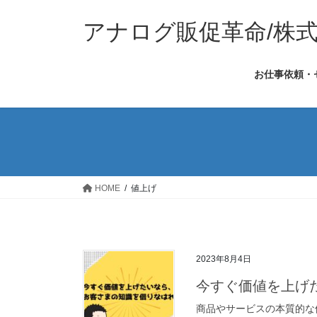
コ
ナ
ン
ビ
アナログ販促革命/株
テ
ゲ
ン
ー
お仕事依頼・
ツ
シ
へ
ョ
ス
ン
キ
に
ッ
移
プ
動
HOME
値上げ
2023年8月4日
今すぐ価値を上げ
商品やサービスの本質的な