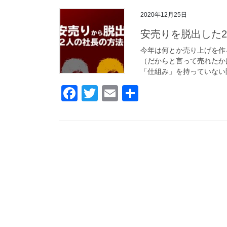
c
tt
ail
2020年12月25日
e
er
安売りを脱出した
b
o
今年は何とか売り上げを作
（だからと言って売れたか
o
「仕組み」を持っていない限
k
F
T
E
共
a
wi
m
有
c
tt
ail
e
er
b
o
o
k