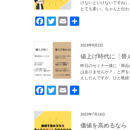
けないといけないですね）
とても多い。ちゃんと伝わる
F
T
E
共
a
wi
m
有
c
tt
ail
2023年8月2日
e
er
値上げ時代に〔替
b
o
昨日のセミナー後に「商品
はありませんか？」と声を
o
えしたんですが、ひと晩経て
k
F
T
E
共
a
wi
m
有
c
tt
ail
2023年7月14日
e
er
価値を高めるなら
b