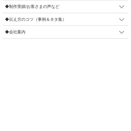
b
たった1枚で ファンが増えるの？
◆制作実績/お客さまの声など
o
（殿！昨対超えでござる！第7話）
◆伝え方のコツ（事例＆ネタ集）
o
↓本記事（４コマ漫画）の解説はこちらに引っ越しいたしました(*
k
´ω｀*) https://note.com/tonosakutaigoe/n/nb588d7a93dfb たった
◆会社案内
１枚加えるだけで、ファンが増え […]
F
T
E
共
a
wi
m
有
c
tt
ail
2021年2月2日
e
er
伝え方
b
満足度の大損 をしている原因と
o
は？(殿！昨対超えでござる！）
o
あなたの商品は、大損をしていませんか？ お客さま満足度の損
k
は、お店の損だけじゃなく、お客さまの損でもあり、商品もかわ
いそうです。 ちゃんとお客さまに味わってもらえていますか？
【 […]