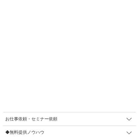
F
T
E
共
a
wi
m
有
c
tt
ail
2021年2月5日
e
er
販促のコツ
b
コメダ珈琲店のファンになる理
o
由 実用性がないのに 効果あり!?
o
（殿！昨対超えでござる第８話）
k
本記事の解説はこちらに引っ越しいたしました！
https://note.com/tonosakutaigoe/n/n6f710abc83a8 【プチ解
説】 販促物に「実用性」ばかりを求めていな […]
F
T
E
共
a
wi
m
有
お仕事依頼・セミナー依頼
c
tt
ail
2021年2月5日
e
er
◆無料提供ノウハウ
伝え方